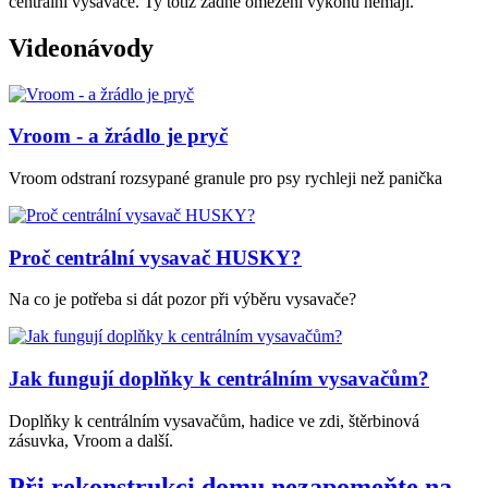
centrální vysavače. Ty totiž žádné omezení výkonu nemají.
Videonávody
Vroom - a žrádlo je pryč
Vroom odstraní rozsypané granule pro psy rychleji než panička
Proč centrální vysavač HUSKY?
Na co je potřeba si dát pozor při výběru vysavače?
Jak fungují doplňky k centrálním vysavačům?
Doplňky k centrálním vysavačům, hadice ve zdi, štěrbinová
zásuvka, Vroom a další.
Při rekonstrukci domu nezapomeňte na