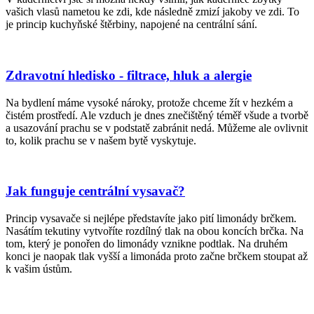
vašich vlasů nametou ke zdi, kde následně zmizí jakoby ve zdi. To
je princip kuchyňské štěrbiny, napojené na centrální sání.
Zdravotní hledisko - filtrace, hluk a alergie
Na bydlení máme vysoké nároky, protože chceme žít v hezkém a
čistém prostředí. Ale vzduch je dnes znečištěný téměř všude a tvorbě
a usazování prachu se v podstatě zabránit nedá. Můžeme ale ovlivnit
to, kolik prachu se v našem bytě vyskytuje.
Jak funguje centrální vysavač?
Princip vysavače si nejlépe představíte jako pití limonády brčkem.
Nasátím tekutiny vytvoříte rozdílný tlak na obou koncích brčka. Na
tom, který je ponořen do limonády vznikne podtlak. Na druhém
konci je naopak tlak vyšší a limonáda proto začne brčkem stoupat až
k vašim ústům.