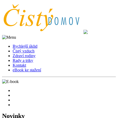
Rychlejší úklid
Čistý vzduch
Zdraví rodiny
Rady a triky
Kontakt
eBook ke stažení
Novinky