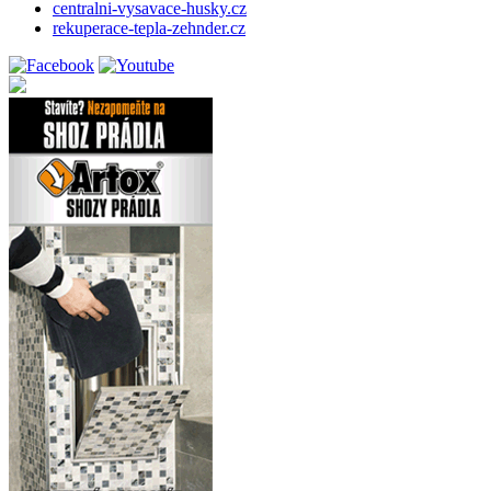
centralni-vysavace-husky.cz
rekuperace-tepla-zehnder.cz