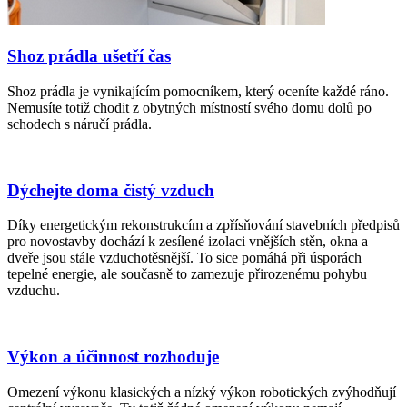
Shoz prádla ušetří čas
Shoz prádla je vynikajícím pomocníkem, který oceníte každé ráno.
Nemusíte totiž chodit z obytných místností svého domu dolů po
schodech s náručí prádla.
Dýchejte doma čistý vzduch
Díky energetickým rekonstrukcím a zpřísňování stavebních předpisů
pro novostavby dochází k zesílené izolaci vnějších stěn, okna a
dveře jsou stále vzduchotěsnější. To sice pomáhá při úsporách
tepelné energie, ale současně to zamezuje přirozenému pohybu
vzduchu.
Výkon a účinnost rozhoduje
Omezení výkonu klasických a nízký výkon robotických zvýhodňují