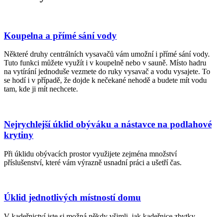
Koupelna a přímé sání vody
Některé druhy centrálních vysavačů vám umožní i přímé sání vody.
Tuto funkci můžete využít i v koupelně nebo v sauně. Místo hadru
na vytírání jednoduše vezmete do ruky vysavač a vodu vysajete. To
se hodí i v případě, že dojde k nečekané nehodě a budete mít vodu
tam, kde ji mít nechcete.
Nejrychlejší úklid obýváku a nástavce na podlahové
krytiny
Při úklidu obývacích prostor využijete zejména množství
příslušenství, které vám výrazně usnadní práci a ušetří čas.
Úklid jednotlivých místností domu
V kadeřnictví jste si možná někdy všimli, jak kadeřnice zbytky