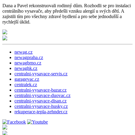
Dana a Pavel rekonstruovali rodinný dům. Rozhodli se pro instalaci
centrálního vysavače, aby předešli vzniku alergií u svých dětí. A
zajistili tím pro všechny zdravé bydlení a pro sebe jednodušší a
rychlejší úklid.
newag.cz
newagpraha.cz
newagbrno.cz
newaghk.cz
centralni-vysavace-servis.cz
garagevac.cz
centralek.cz
centralni-vysavace-bazar.cz
centralni-vysavace-duovac.cz
centralni-vysavace-disan.cz
centralni-vysavace-husky.cz
rekuperace-tepla-zehnder.cz